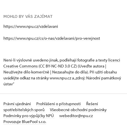
MOHLO BY VÁS ZAJÍMAT
https://www.npu.cz/vzdelavani
https://www.npu.cz/cs/o-nas/vzdelavani/pro-verejnost
Není-li výslovně uvedeno jinak, podléhají fotografie a texty
licenci
Creative Commons
(CC BY-NC-ND 3.0 CZ) (Uveďte autora |
Neužívejte dílo komerčně | Nezasahujte do díla). Při užití obsahu
uvádějte odkaz na stránky www.npu.cz a „zdroj: Národní památkový
ústav“
Právní ujednání
Prohlášení o přístupnosti
Řešení
spotřebitelských sporů
Všeobecné obchodní podmínky
Podmínky pro výpůjčky NPÚ
webeditor@npu.cz
Provozuje BluePool s.r.o.