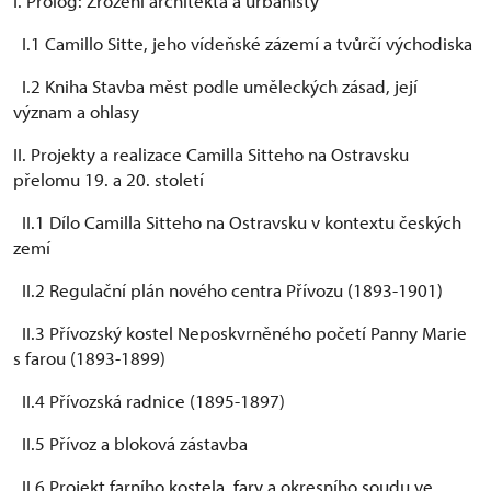
I. Prolog: Zrození architekta a urbanisty
I.1 Camillo Sitte, jeho vídeňské zázemí a tvůrčí východiska
I.2 Kniha Stavba měst podle uměleckých zásad, její
význam a ohlasy
II. Projekty a realizace Camilla Sitteho na Ostravsku
přelomu 19. a 20. století
II.1 Dílo Camilla Sitteho na Ostravsku v kontextu českých
zemí
II.2 Regulační plán nového centra Přívozu (1893-1901)
II.3 Přívozský kostel Neposkvrněného početí Panny Marie
s farou (1893-1899)
II.4 Přívozská radnice (1895-1897)
II.5 Přívoz a bloková zástavba
II.6 Projekt farního kostela, fary a okresního soudu ve