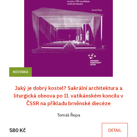
NOVINKA
Jaký je dobrý kostel? Sakrální architektura a
liturgická obnova po II. vatikánském koncilu v
ČSSR na příkladu brněnské diecéze
Tomáš Řepa
580 Kč
DETAIL