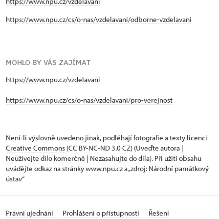
https://www.npu.cz/vzdelavani
https://www.npu.cz/cs/o-nas/vzdelavani/odborne-vzdelavani
MOHLO BY VÁS ZAJÍMAT
https://www.npu.cz/vzdelavani
https://www.npu.cz/cs/o-nas/vzdelavani/pro-verejnost
Není-li výslovně uvedeno jinak, podléhají fotografie a texty
licenci
Creative Commons
(CC BY-NC-ND 3.0 CZ) (Uveďte autora |
Neužívejte dílo komerčně | Nezasahujte do díla). Při užití obsahu
uvádějte odkaz na stránky www.npu.cz a „zdroj: Národní památkový
ústav“
Právní ujednání
Prohlášení o přístupnosti
Řešení