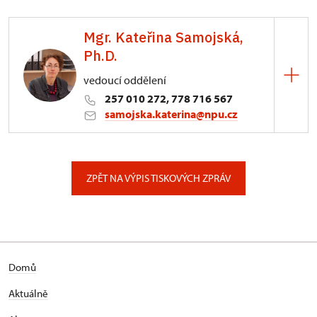
Mgr. Kateřina Samojská,
Ph.D.
vedoucí oddělení
257 010 272, 778 716 567
samojska.katerina@npu.cz
Generální ředitelství NPÚ
Liliová 219/5, Praha
ZPĚT NA VÝPIS TISKOVÝCH ZPRÁV
Domů
Aktuálně