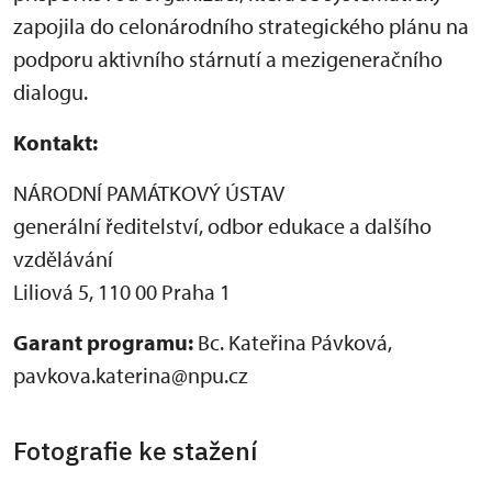
zapojila do celonárodního strategického plánu na
podporu aktivního stárnutí a mezigeneračního
dialogu.
Kontakt:
NÁRODNÍ PAMÁTKOVÝ ÚSTAV
generální ředitelství, odbor edukace a dalšího
vzdělávání
Památková
Liliová 5, 110 00 Praha 1
akademie
Památková
třetího věku.
Garant programu:
Bc. Kateřina Pávková,
akademie
Přednáška s
třetího věku.
Mgr. Kateřinou
pavkova.katerina@npu.cz
Úvodní hodina s
Samojskou,
Doc. PhDr.
PhD., ved.
Josefem
odboru edukace
Štulcem,
a dalšího
Fotografie ke stažení
emeritním
vzdělávání na
profesorem
téma – Kulturní