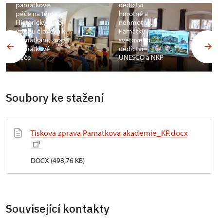
památkové
dědictví
péče na téma -
hmotné a
Historický vývoj
nehmotné.
vztahu člověka k
Památky
památkám, zrod
světového
památkové
dědictví
péče
UNESCO a NKP
Soubory ke stažení
Tiskova zprava Pamatkova akademie_KP.docx
DOCX (498,76 KB)
Související kontakty