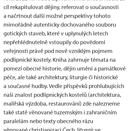
cíl rekapitulovat dějiny, referovat o současnosti
a načrtnout další možné perspektivy tohoto
mimořádně autenticky dochovaného souboru
gotických staveb, které v uplynulých letech
nepřehlédnutelně vstoupily do povědomí
veřejnosti právě pod nově vzniklým pojmem
podlipnické kostely. Kniha zahrnuje témata na
pomezí obecné historie, dějin umění a památkové
péče, ale také architektury, liturgie či historické
a současné hudby. Vedle příspěvků prohlubujících
naši znalost podlipnických kostelů (architektura,
malířská výzdoba, restaurování) zde nalezneme
také statě věnované tuzemským i zahraničním
paralelám nebo texty obecného rázu
věnované christianizaci Čech, liturgii ve