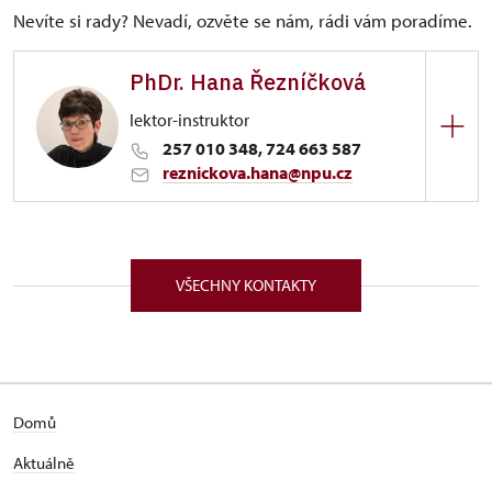
Nevíte si rady? Nevadí, ozvěte se nám, rádi vám poradíme.
PhDr. Hana Řezníčková
lektor-instruktor
257 010 348, 724 663 587
reznickova.hana@npu.cz
Generální ředitelství NPÚ
Liliová 219/5, Praha 11000
VŠECHNY KONTAKTY
Domů
Aktuálně