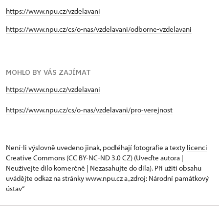
https://www.npu.cz/vzdelavani
https://www.npu.cz/cs/o-nas/vzdelavani/odborne-vzdelavani
MOHLO BY VÁS ZAJÍMAT
https://www.npu.cz/vzdelavani
https://www.npu.cz/cs/o-nas/vzdelavani/pro-verejnost
Není-li výslovně uvedeno jinak, podléhají fotografie a texty
licenci
Creative Commons
(CC BY-NC-ND 3.0 CZ) (Uveďte autora |
Neužívejte dílo komerčně | Nezasahujte do díla). Při užití obsahu
uvádějte odkaz na stránky www.npu.cz a „zdroj: Národní památkový
ústav“