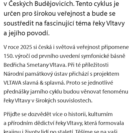
v Českých Budějovicích. Tento cyklus je
určen pro širokou veřejnost a bude se
soustředit na fascinující téma řeky Vltavy
a jejího povodí.
V roce 2025 si česká i světová veřejnost připomene
150. výročí od prvního uvedení symfonické básně
Bedřicha Smetany Vltava. Při té příležitosti
Národní památkový ústav přichází s projektem
VLTAVA slavná & splavná. Proto se jednotlivé
přednášky jarního cyklu budou věnovat fenoménu
řeky Vltavy v širokých souvislostech.
Přijďte se dozvědět více o historii, kulturním
a přírodním dědictví řeky Vltavy, která formovala
krajinu i životy lidí po staletí. Těšíme se na vaši